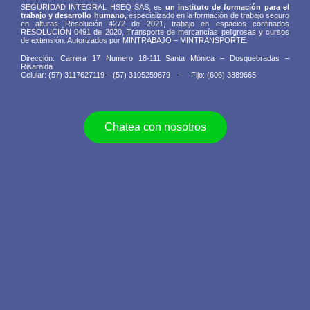
SEGURIDAD INTEGRAL HSEQ SAS, es
un instituto de formación para el
trabajo y desarrollo humano,
especializado en la formación de trabajo seguro
en alturas Resolución 4272 de 2021, trabajo en espacios confinados
RESOLUCIÓN 0491 de 2020, Transporte de mercancías peligrosas y cursos
de extensión. Autorizados por MINTRABAJO – MINTRANSPORTE.
Dirección: Carrera 17 Numero 18-111 Santa Mónica – Dosquebradas –
Risaralda
Celular: (57) 3117627119 – (57) 3105259679 – Fijo: (606) 3389665
Chatea con nosotros