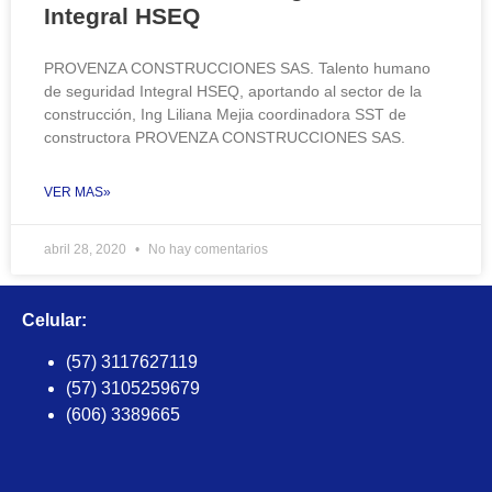
Integral HSEQ
PROVENZA CONSTRUCCIONES SAS. Talento humano
de seguridad Integral HSEQ, aportando al sector de la
construcción, Ing Liliana Mejia coordinadora SST de
constructora PROVENZA CONSTRUCCIONES SAS.
VER MAS»
abril 28, 2020
No hay comentarios
Celular:
(57) 3117627119
(57) 3105259679
(606) 3389665